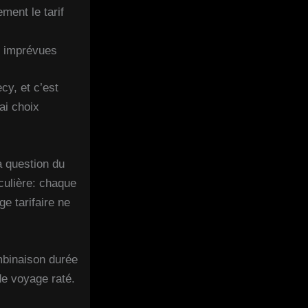
ment le tarif
s imprévues
cy, et c’est
ai choix
a question du
culière: chaque
e tarifaire ne
ombinaison durée
 de voyage raté.