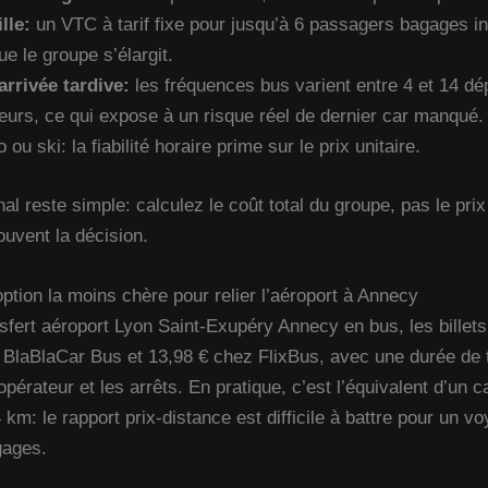
lle:
un VTC à tarif fixe pour jusqu’à 6 passagers bagages in
ue le groupe s’élargit.
arrivée tardive:
les fréquences bus varient entre 4 et 14 dép
eurs, ce qui expose à un risque réel de dernier car manqué.
u ski: la fiabilité horaire prime sur le prix unitaire.
nal reste simple: calculez le coût total du groupe, pas le prix
uvent la décision.
’option la moins chère pour relier l’aéroport à Annecy
sfert aéroport Lyon Saint-Exupéry Annecy en bus, les billet
 BlaBlaCar Bus et 13,98 € chez FlixBus, avec une durée de t
opérateur et les arrêts. En pratique, c’est l’équivalent d’un c
 km: le rapport prix-distance est difficile à battre pour un v
gages.