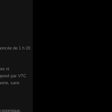
noncée de 1 h 20
res ni
roposé par VTC
porte, sans
 économique.