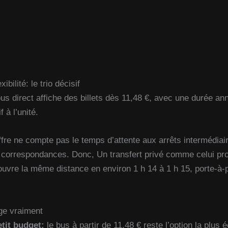
xibilité: le trio décisif
us direct affiche des billets dès 11,48 €, avec une durée an
f à l’unité.
ffre ne compte pas le temps d’attente aux arrêts intermédiai
es correspondances. Donc, Un transfert privé comme celui p
uvre la même distance en environ 1 h 14 à 1 h 15, porte-à-
ge vraiment
tit budget:
le bus à partir de 11,48 € reste l’option la plus