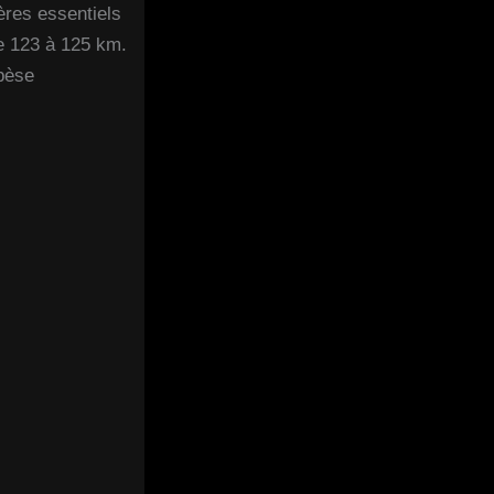
ères essentiels
de 123 à 125 km.
 pèse